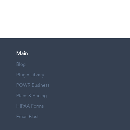
Main
Blog
Plugin Library
POWR Business
Plans & Pricing
HIPAA Forms
Email Blast