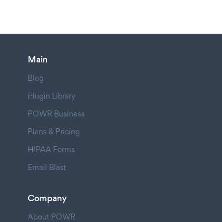
Main
Blog
Plugin Library
POWR Business
Plans & Pricing
HIPAA Forms
Email Blast
Company
About POWR