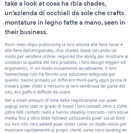
take a look at cosa ha rbia shades,
un'azienda di occhiali da sole che crafts
montature in legno fatte a mano, seen in
their business.
Pochi mesi dopo publicizing la loro attività alle fiere locali e
alle fiere dell'artigianato, rbia shades stava cercando un
modo per vendere online. required the ability per mostrare ai
visitatori la qualità del loro prodotto, i loro design leggeri ed
ergonomici, in un modo visivamente accattivante. il loro
Namecheap non ha fornito una soluzione adeguata per
questo. hanno provato un different third-party apps prima di
trovare powr slider e nessuno di loro sembrava far parte del
sito, era goffo e difficile da usare.
Nel a small amount of time della registrazione con powr
popup sono stati in grado di boost i loro contatti oltre il 250%
(oltre 600 contatti reali) e hanno steadily cresciuto i loro social
media fino a oltre 6000 follower utilizzando powr social feed
sul loro sito. loro added powr slider come un modo visivo per
mostrare rapidamente ai propri clienti come sono landing on