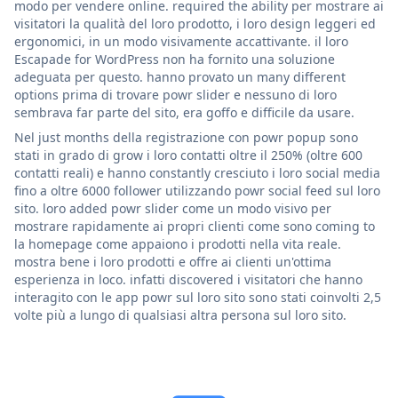
modo per vendere online. required the ability per mostrare ai
visitatori la qualità del loro prodotto, i loro design leggeri ed
ergonomici, in un modo visivamente accattivante. il loro
Escapade for WordPress non ha fornito una soluzione
adeguata per questo. hanno provato un many different
options prima di trovare powr slider e nessuno di loro
sembrava far parte del sito, era goffo e difficile da usare.
Nel just months della registrazione con powr popup sono
stati in grado di grow i loro contatti oltre il 250% (oltre 600
contatti reali) e hanno constantly cresciuto i loro social media
fino a oltre 6000 follower utilizzando powr social feed sul loro
sito. loro added powr slider come un modo visivo per
mostrare rapidamente ai propri clienti come sono coming to
la homepage come appaiono i prodotti nella vita reale.
mostra bene i loro prodotti e offre ai clienti un'ottima
esperienza in loco. infatti discovered i visitatori che hanno
interagito con le app powr sul loro sito sono stati coinvolti 2,5
volte più a lungo di qualsiasi altra persona sul loro sito.