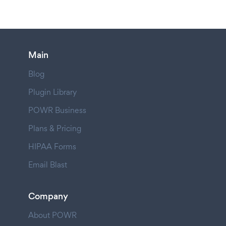
Main
Blog
Plugin Library
POWR Business
Plans & Pricing
HIPAA Forms
Email Blast
Company
About POWR