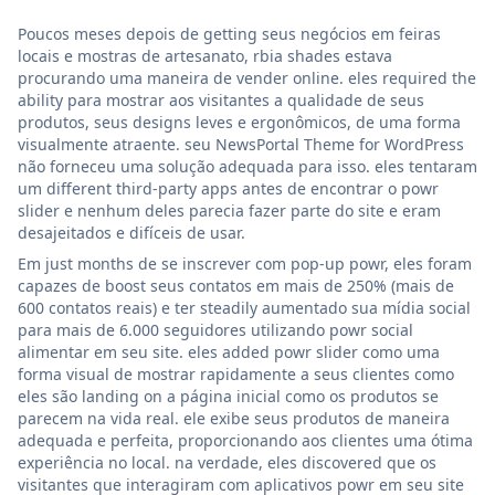
Poucos meses depois de getting seus negócios em feiras
locais e mostras de artesanato, rbia shades estava
procurando uma maneira de vender online. eles required the
ability para mostrar aos visitantes a qualidade de seus
produtos, seus designs leves e ergonômicos, de uma forma
visualmente atraente. seu NewsPortal Theme for WordPress
não forneceu uma solução adequada para isso. eles tentaram
um different third-party apps antes de encontrar o powr
slider e nenhum deles parecia fazer parte do site e eram
desajeitados e difíceis de usar.
Em just months de se inscrever com pop-up powr, eles foram
capazes de boost seus contatos em mais de 250% (mais de
600 contatos reais) e ter steadily aumentado sua mídia social
para mais de 6.000 seguidores utilizando powr social
alimentar em seu site. eles added powr slider como uma
forma visual de mostrar rapidamente a seus clientes como
eles são landing on a página inicial como os produtos se
parecem na vida real. ele exibe seus produtos de maneira
adequada e perfeita, proporcionando aos clientes uma ótima
experiência no local. na verdade, eles discovered que os
visitantes que interagiram com aplicativos powr em seu site