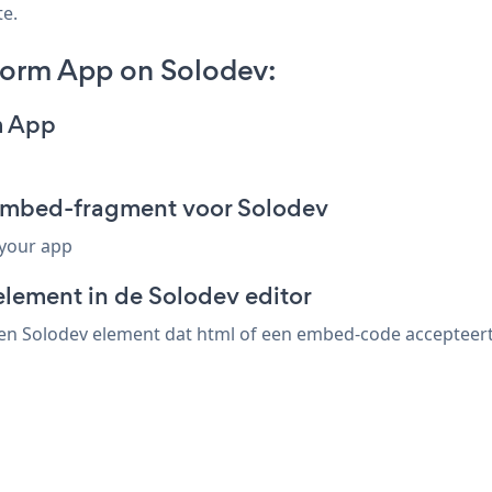
te.
orm App on Solodev:
m App
embed-fragment voor Solodev
 your app
element in de Solodev editor
 Solodev element dat html of een embed-code accepteert. 