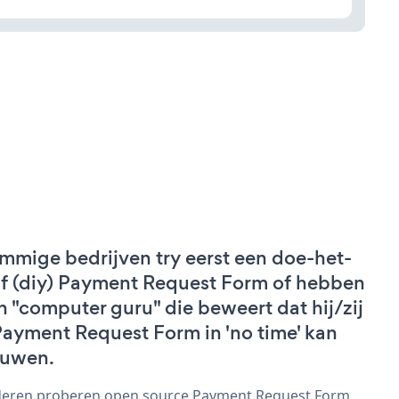
mmige bedrijven try eerst een doe-het-
lf (diy) Payment Request Form of hebben
n "computer guru" die beweert dat hij/zij
Payment Request Form in 'no time' kan
uwen.
eren proberen open source Payment Request Form