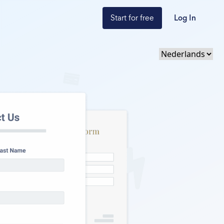
Start for free
Log In