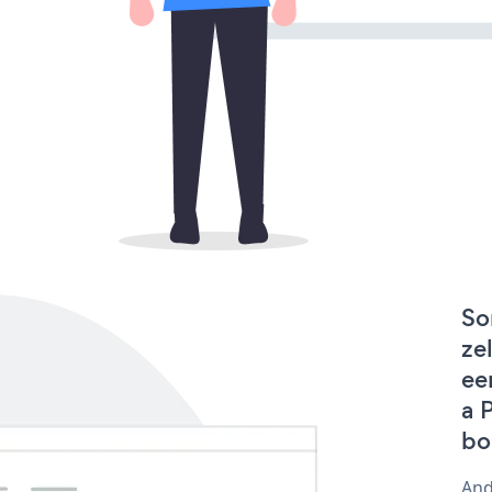
So
ze
ee
a 
bo
And