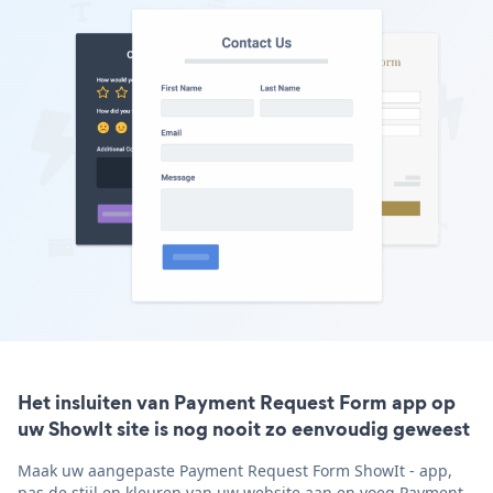
Het insluiten van Payment Request Form app op
uw ShowIt site is nog nooit zo eenvoudig geweest
Maak uw aangepaste Payment Request Form ShowIt - app,
pas de stijl en kleuren van uw website aan en voeg Payment