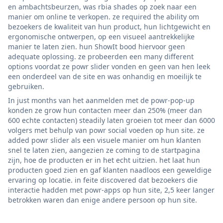
en ambachtsbeurzen, was rbia shades op zoek naar een
manier om online te verkopen. ze required the ability om
bezoekers de kwaliteit van hun product, hun lichtgewicht en
ergonomische ontwerpen, op een visueel aantrekkelijke
manier te laten zien. hun ShowIt bood hiervoor geen
adequate oplossing. ze probeerden een many different
options voordat ze powr slider vonden en geen van hen leek
een onderdeel van de site en was onhandig en moeilijk te
gebruiken.
In just months van het aanmelden met de powr-pop-up
konden ze grow hun contacten meer dan 250% (meer dan
600 echte contacten) steadily laten groeien tot meer dan 6000
volgers met behulp van powr social voeden op hun site. ze
added powr slider als een visuele manier om hun klanten
snel te laten zien, aangezien ze coming to de startpagina
zijn, hoe de producten er in het echt uitzien. het laat hun
producten goed zien en gaf klanten naadloos een geweldige
ervaring op locatie. in feite discovered dat bezoekers die
interactie hadden met powr-apps op hun site, 2,5 keer langer
betrokken waren dan enige andere persoon op hun site.