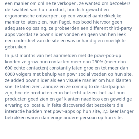
een manier om online te verkopen. ze wanted om bezoekers
de kwaliteit van hun product, hun lichtgewicht en
ergonomische ontwerpen, op een visueel aantrekkelijke
manier te laten zien. hun PageLines bood hiervoor geen
adequate oplossing. ze probeerden een different third-party
apps voordat ze powr slider vonden en geen van hen leek
een onderdeel van de site en was onhandig en moeilijk te
gebruiken.
In just months van het aanmelden met de powr-pop-up
konden ze grow hun contacten meer dan 250% (meer dan
600 echte contacten) constantly laten groeien tot meer dan
6000 volgers met behulp van powr social voeden op hun site.
ze added powr slider als een visuele manier om hun klanten
snel te laten zien, aangezien ze coming to de startpagina
zijn, hoe de producten er in het echt uitzien. het laat hun
producten goed zien en gaf klanten naadloos een geweldige
ervaring op locatie. in feite discovered dat bezoekers die
interactie hadden met powr-apps op hun site, 2,5 keer langer
betrokken waren dan enige andere persoon op hun site.