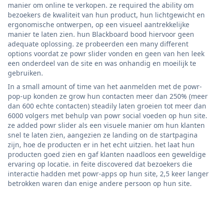
manier om online te verkopen. ze required the ability om
bezoekers de kwaliteit van hun product, hun lichtgewicht en
ergonomische ontwerpen, op een visueel aantrekkelijke
manier te laten zien. hun Blackboard bood hiervoor geen
adequate oplossing. ze probeerden een many different
options voordat ze powr slider vonden en geen van hen leek
een onderdeel van de site en was onhandig en moeilijk te
gebruiken.
In a small amount of time van het aanmelden met de powr-
pop-up konden ze grow hun contacten meer dan 250% (meer
dan 600 echte contacten) steadily laten groeien tot meer dan
6000 volgers met behulp van powr social voeden op hun site.
ze added powr slider als een visuele manier om hun klanten
snel te laten zien, aangezien ze landing on de startpagina
zijn, hoe de producten er in het echt uitzien. het laat hun
producten goed zien en gaf klanten naadloos een geweldige
ervaring op locatie. in feite discovered dat bezoekers die
interactie hadden met powr-apps op hun site, 2,5 keer langer
betrokken waren dan enige andere persoon op hun site.