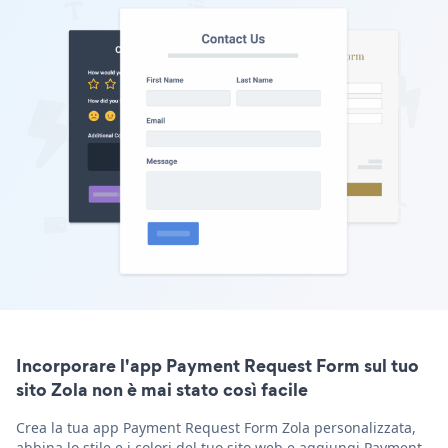
Incorporare l'app Payment Request Form sul tuo
sito Zola non è mai stato così facile
Crea la tua app Payment Request Form Zola personalizzata,
abbina lo stile e i colori del tuo sito web e aggiungi Payment