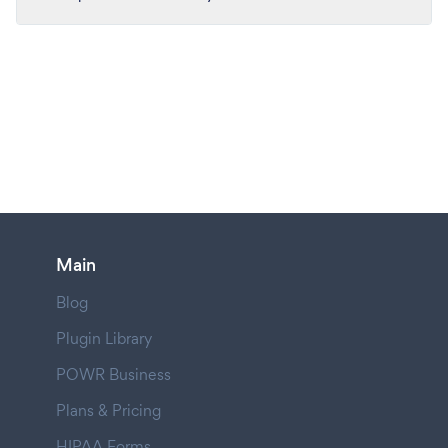
Main
Blog
Plugin Library
POWR Business
Plans & Pricing
HIPAA Forms