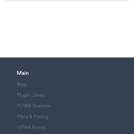
Main
Blog
Plugin Library
POWR Business
Plans & Pricing
HIPAA Forms