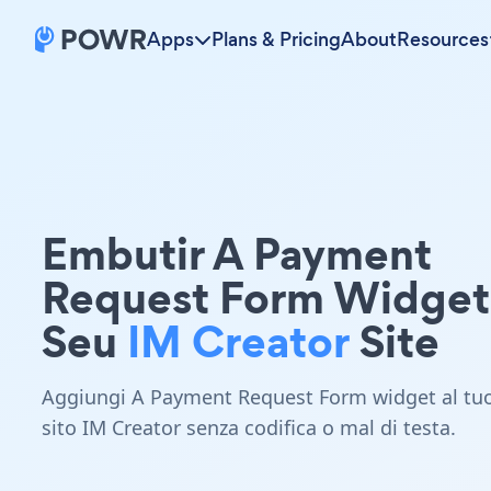
Apps
Plans & Pricing
About
Resources
Embutir A Payment
Request Form Widge
Seu
IM Creator
Site
Aggiungi A Payment Request Form widget al tu
sito IM Creator senza codifica o mal di testa.