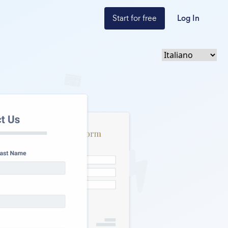
Start for free
Log In