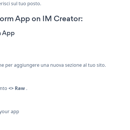
risci sul tuo posto.
orm App on IM Creator:
m App
ne per aggiungere una nuova sezione al tuo sito.
ento
<> Raw
.
 your app