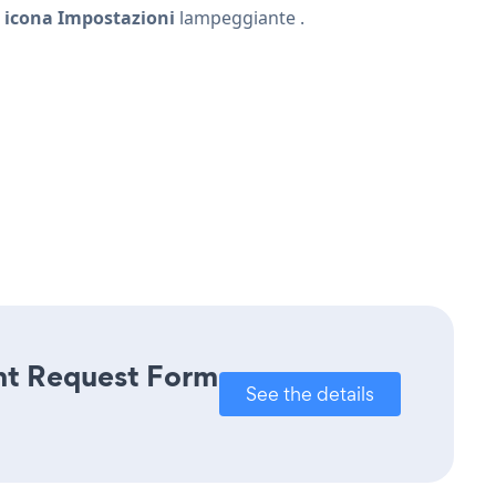
'
icona Impostazioni
lampeggiante
.
ent Request Form
See the details