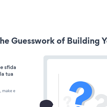
he Guesswork of Building Y
e sfida
la tua
e, make e