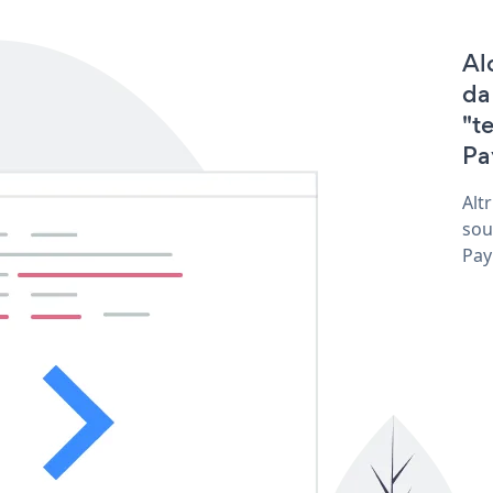
Al
da
"t
Pa
Alt
sou
Pay