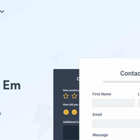
t Em
o