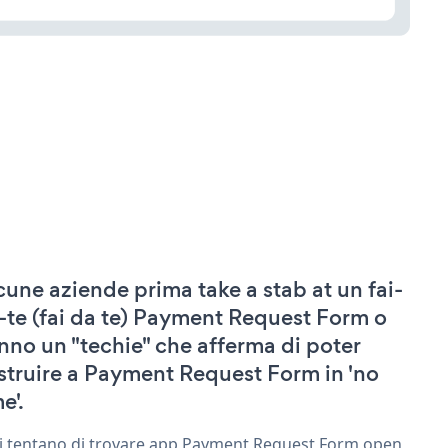
cune aziende prima take a stab at un fai-
-te (fai da te) Payment Request Form o
nno un "techie" che afferma di poter
struire a Payment Request Form in 'no
e'.
ri tentano di trovare app Payment Request Form open