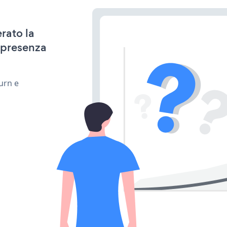
rato la
 presenza
urn e