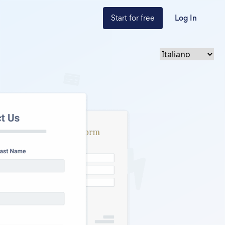
Start for free
Log In