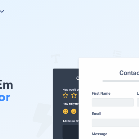
 Em
or