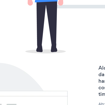
Al
da
ha
co
tim
Alt