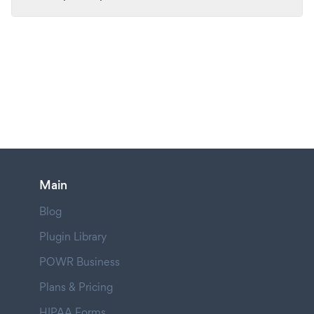
Main
Blog
Plugin Library
POWR Business
Plans & Pricing
HIPAA Forms