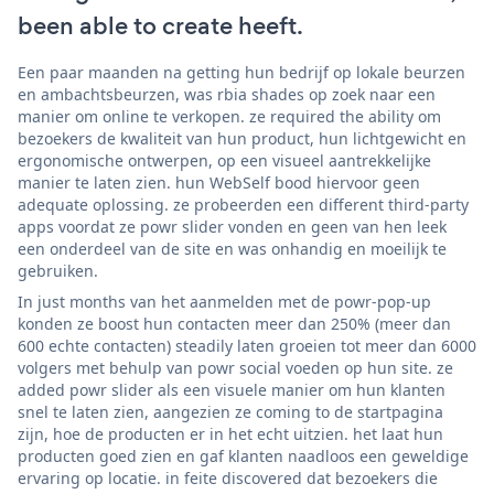
been able to create heeft.
Een paar maanden na getting hun bedrijf op lokale beurzen
en ambachtsbeurzen, was rbia shades op zoek naar een
manier om online te verkopen. ze required the ability om
bezoekers de kwaliteit van hun product, hun lichtgewicht en
ergonomische ontwerpen, op een visueel aantrekkelijke
manier te laten zien. hun WebSelf bood hiervoor geen
adequate oplossing. ze probeerden een different third-party
apps voordat ze powr slider vonden en geen van hen leek
een onderdeel van de site en was onhandig en moeilijk te
gebruiken.
In just months van het aanmelden met de powr-pop-up
konden ze boost hun contacten meer dan 250% (meer dan
600 echte contacten) steadily laten groeien tot meer dan 6000
volgers met behulp van powr social voeden op hun site. ze
added powr slider als een visuele manier om hun klanten
snel te laten zien, aangezien ze coming to de startpagina
zijn, hoe de producten er in het echt uitzien. het laat hun
producten goed zien en gaf klanten naadloos een geweldige
ervaring op locatie. in feite discovered dat bezoekers die