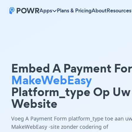
Apps
Plans & Pricing
About
Resources
Embed A Payment Fo
MakeWebEasy
Platform_type Op Uw
Website
Voeg A Payment Form platform_type toe aan u
MakeWebEasy -site zonder codering of