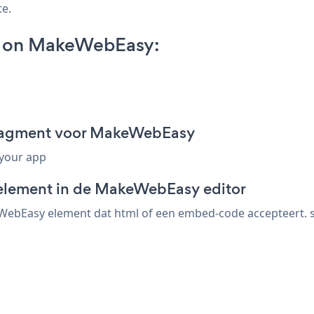
te.
p on MakeWebEasy:
ragment voor MakeWebEasy
 your app
-element in de MakeWebEasy editor
bEasy element dat html of een embed-code accepteert. sl