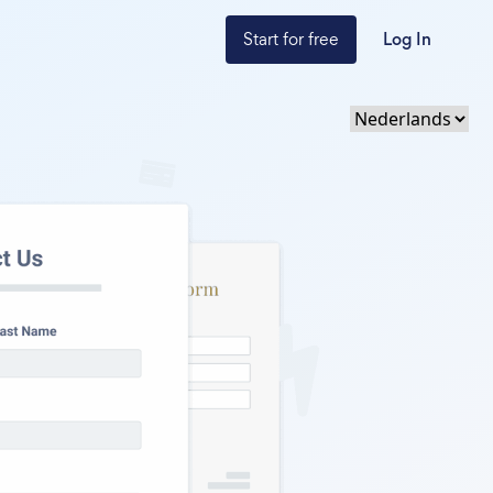
Start for free
Log In