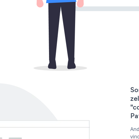
So
ze
"c
Pa
And
vin