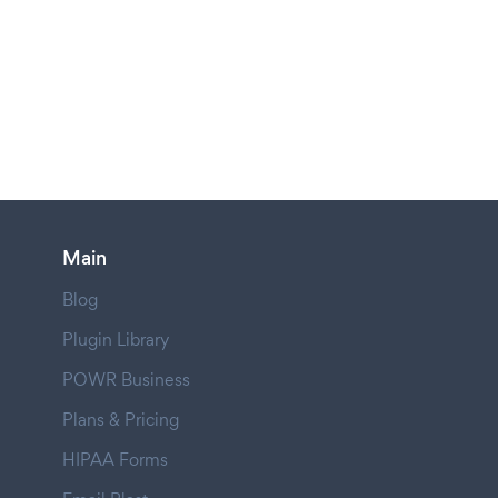
Main
Blog
Plugin Library
POWR Business
Plans & Pricing
HIPAA Forms