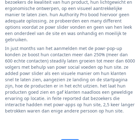
bezoekers de kwaliteit van hun product, hun lichtgewicht en
ergonomische ontwerpen, op een visueel aantrekkelijke
manier te laten zien. hun Authority Pro bood hiervoor geen
adequate oplossing. ze probeerden een many different
options voordat ze powr slider vonden en geen van hen leek
een onderdeel van de site en was onhandig en moeilijk te
gebruiken.
In just months van het aanmelden met de powr-pop-up
konden ze boost hun contacten meer dan 250% (meer dan
600 echte contacten) steadily laten groeien tot meer dan 6000
volgers met behulp van powr social voeden op hun site. ze
added powr slider als een visuele manier om hun klanten
snel te laten zien, aangezien ze landing on de startpagina
zijn, hoe de producten er in het echt uitzien. het laat hun
producten goed zien en gaf klanten naadloos een geweldige
ervaring op locatie. in feite reported dat bezoekers die
interactie hadden met powr-apps op hun site, 2,5 keer langer
betrokken waren dan enige andere persoon op hun site.