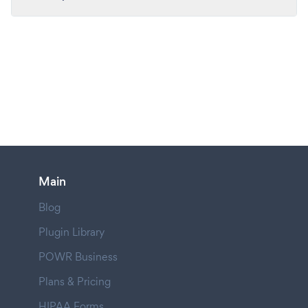
Main
Blog
Plugin Library
POWR Business
Plans & Pricing
HIPAA Forms