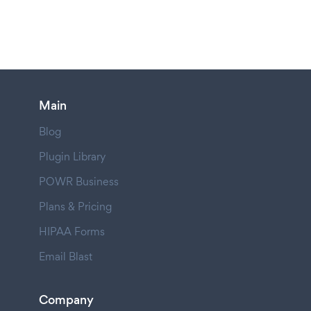
Main
Blog
Plugin Library
POWR Business
Plans & Pricing
HIPAA Forms
Email Blast
Company