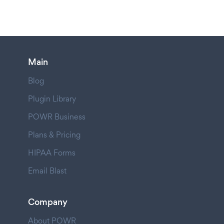
Main
Blog
Plugin Library
POWR Business
Plans & Pricing
HIPAA Forms
Email Blast
Company
About POWR