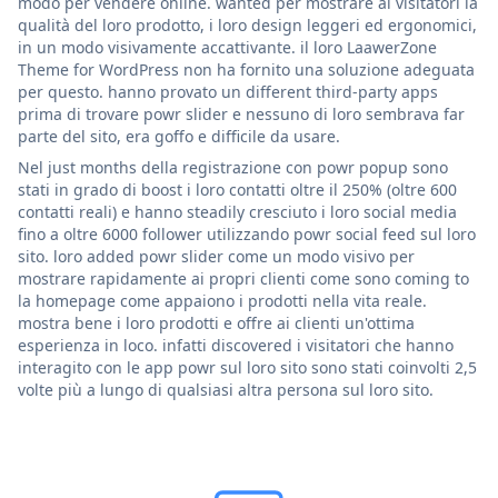
modo per vendere online. wanted per mostrare ai visitatori la
qualità del loro prodotto, i loro design leggeri ed ergonomici,
in un modo visivamente accattivante. il loro LaawerZone
Theme for WordPress non ha fornito una soluzione adeguata
per questo. hanno provato un different third-party apps
prima di trovare powr slider e nessuno di loro sembrava far
parte del sito, era goffo e difficile da usare.
Nel just months della registrazione con powr popup sono
stati in grado di boost i loro contatti oltre il 250% (oltre 600
contatti reali) e hanno steadily cresciuto i loro social media
fino a oltre 6000 follower utilizzando powr social feed sul loro
sito. loro added powr slider come un modo visivo per
mostrare rapidamente ai propri clienti come sono coming to
la homepage come appaiono i prodotti nella vita reale.
mostra bene i loro prodotti e offre ai clienti un'ottima
esperienza in loco. infatti discovered i visitatori che hanno
interagito con le app powr sul loro sito sono stati coinvolti 2,5
volte più a lungo di qualsiasi altra persona sul loro sito.