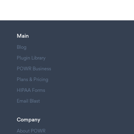
Main
Blog
Plugin Library
POWR Business
Plans & Pricing
HIPAA Forms
Email Blast
Company
About POWR