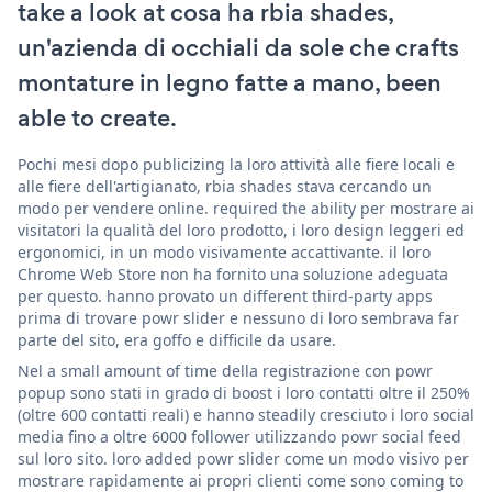
take a look at cosa ha rbia shades,
un'azienda di occhiali da sole che crafts
montature in legno fatte a mano, been
able to create.
Pochi mesi dopo publicizing la loro attività alle fiere locali e
alle fiere dell'artigianato, rbia shades stava cercando un
modo per vendere online. required the ability per mostrare ai
visitatori la qualità del loro prodotto, i loro design leggeri ed
ergonomici, in un modo visivamente accattivante. il loro
Chrome Web Store non ha fornito una soluzione adeguata
per questo. hanno provato un different third-party apps
prima di trovare powr slider e nessuno di loro sembrava far
parte del sito, era goffo e difficile da usare.
Nel a small amount of time della registrazione con powr
popup sono stati in grado di boost i loro contatti oltre il 250%
(oltre 600 contatti reali) e hanno steadily cresciuto i loro social
media fino a oltre 6000 follower utilizzando powr social feed
sul loro sito. loro added powr slider come un modo visivo per
mostrare rapidamente ai propri clienti come sono coming to