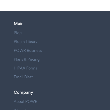
Main
Blog
Plugin Library
POWR Business
Plans & Pricing
HIPAA Forms
Email Blast
Company
About POWR