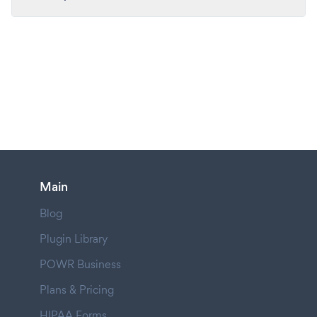
Main
Blog
Plugin Library
POWR Business
Plans & Pricing
HIPAA Forms