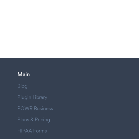
Main
Blog
Plugin Library
POWR Business
Plans & Pricing
HIPAA Forms