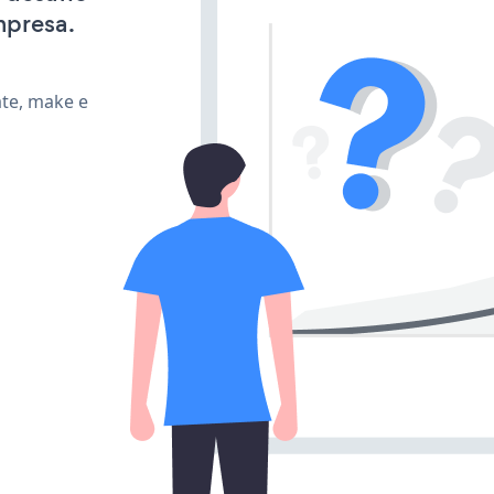
mpresa.
ate, make e