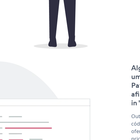
Al
um
Pa
af
in 
Out
cód
ofe
pri