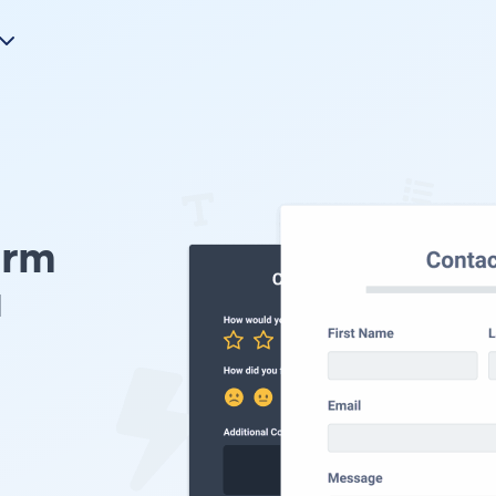
orm
u