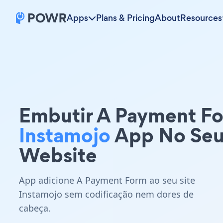
Apps
Plans & Pricing
About
Resources
Embutir A Payment F
Instamojo
App No Se
Website
App adicione A Payment Form ao seu site
Instamojo sem codificação nem dores de
cabeça.