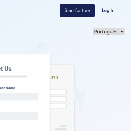
Start for free
Log In