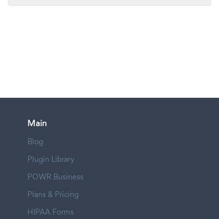
Main
Blog
Plugin Library
POWR Business
Plans & Pricing
HIPAA Forms