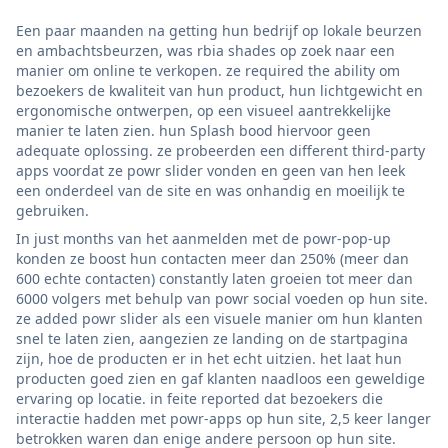
Een paar maanden na getting hun bedrijf op lokale beurzen
en ambachtsbeurzen, was rbia shades op zoek naar een
manier om online te verkopen. ze required the ability om
bezoekers de kwaliteit van hun product, hun lichtgewicht en
ergonomische ontwerpen, op een visueel aantrekkelijke
manier te laten zien. hun Splash bood hiervoor geen
adequate oplossing. ze probeerden een different third-party
apps voordat ze powr slider vonden en geen van hen leek
een onderdeel van de site en was onhandig en moeilijk te
gebruiken.
In just months van het aanmelden met de powr-pop-up
konden ze boost hun contacten meer dan 250% (meer dan
600 echte contacten) constantly laten groeien tot meer dan
6000 volgers met behulp van powr social voeden op hun site.
ze added powr slider als een visuele manier om hun klanten
snel te laten zien, aangezien ze landing on de startpagina
zijn, hoe de producten er in het echt uitzien. het laat hun
producten goed zien en gaf klanten naadloos een geweldige
ervaring op locatie. in feite reported dat bezoekers die
interactie hadden met powr-apps op hun site, 2,5 keer langer
betrokken waren dan enige andere persoon op hun site.