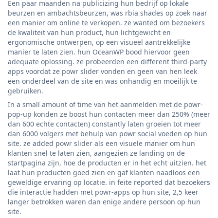
Een paar maanden na publicizing hun bedrijf op lokale
beurzen en ambachtsbeurzen, was rbia shades op zoek naar
een manier om online te verkopen. ze wanted om bezoekers
de kwaliteit van hun product, hun lichtgewicht en
ergonomische ontwerpen, op een visueel aantrekkelijke
manier te laten zien. hun OceanWP bood hiervoor geen
adequate oplossing. ze probeerden een different third-party
apps voordat ze powr slider vonden en geen van hen leek
een onderdeel van de site en was onhandig en moeilijk te
gebruiken.
In a small amount of time van het aanmelden met de powr-
pop-up konden ze boost hun contacten meer dan 250% (meer
dan 600 echte contacten) constantly laten groeien tot meer
dan 6000 volgers met behulp van powr social voeden op hun
site. ze added powr slider als een visuele manier om hun
klanten snel te laten zien, aangezien ze landing on de
startpagina zijn, hoe de producten er in het echt uitzien. het
laat hun producten goed zien en gaf klanten naadloos een
geweldige ervaring op locatie. in feite reported dat bezoekers
die interactie hadden met powr-apps op hun site, 2,5 keer
langer betrokken waren dan enige andere persoon op hun
site.