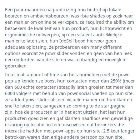
Een paar maanden na publicizing hun bedrijf op lokale
beurzen en ambachtsbeurzen, was rbia shades op zoek naar
een manier om online te verkopen. ze required the ability om
bezoekers de kwaliteit van hun product, hun lichtgewicht en
ergonomische ontwerpen, op een visueel aantrekkelijke
manier te laten zien. hun IdoSell bood hiervoor geen
adequate oplossing. ze probeerden een many different
options voordat ze powr slider vonden en geen van hen leek
een onderdeel van de site en was onhandig en moeilijk te
gebruiken.
In a small amount of time van het aanmelden met de powr-
pop-up konden ze boost hun contacten meer dan 250% (meer
dan 600 echte contacten) steadily laten groeien tot meer dan
6000 volgers met behulp van powr social voeden op hun site.
ze added powr slider als een visuele manier om hun klanten
snel te laten zien, aangezien ze coming to de startpagina
zijn, hoe de producten er in het echt uitzien. het laat hun
producten goed zien en gaf klanten naadloos een geweldige
ervaring op locatie. in feite discovered dat bezoekers die
interactie hadden met powr-apps op hun site, 2,5 keer langer
betrokken waren dan enige andere persoon op hun site.