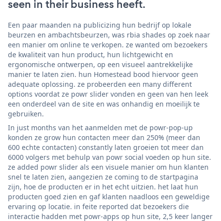
seen in their business heeft.
Een paar maanden na publicizing hun bedrijf op lokale
beurzen en ambachtsbeurzen, was rbia shades op zoek naar
een manier om online te verkopen. ze wanted om bezoekers
de kwaliteit van hun product, hun lichtgewicht en
ergonomische ontwerpen, op een visueel aantrekkelijke
manier te laten zien. hun Homestead bood hiervoor geen
adequate oplossing. ze probeerden een many different
options voordat ze powr slider vonden en geen van hen leek
een onderdeel van de site en was onhandig en moeilijk te
gebruiken.
In just months van het aanmelden met de powr-pop-up
konden ze grow hun contacten meer dan 250% (meer dan
600 echte contacten) constantly laten groeien tot meer dan
6000 volgers met behulp van powr social voeden op hun site.
ze added powr slider als een visuele manier om hun klanten
snel te laten zien, aangezien ze coming to de startpagina
zijn, hoe de producten er in het echt uitzien. het laat hun
producten goed zien en gaf klanten naadloos een geweldige
ervaring op locatie. in feite reported dat bezoekers die
interactie hadden met powr-apps op hun site, 2,5 keer langer