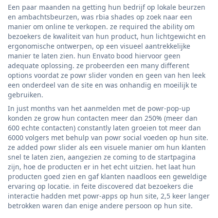
Een paar maanden na getting hun bedrijf op lokale beurzen
en ambachtsbeurzen, was rbia shades op zoek naar een
manier om online te verkopen. ze required the ability om
bezoekers de kwaliteit van hun product, hun lichtgewicht en
ergonomische ontwerpen, op een visueel aantrekkelijke
manier te laten zien. hun Envato bood hiervoor geen
adequate oplossing. ze probeerden een many different
options voordat ze powr slider vonden en geen van hen leek
een onderdeel van de site en was onhandig en moeilijk te
gebruiken.
In just months van het aanmelden met de powr-pop-up
konden ze grow hun contacten meer dan 250% (meer dan
600 echte contacten) constantly laten groeien tot meer dan
6000 volgers met behulp van powr social voeden op hun site.
ze added powr slider als een visuele manier om hun klanten
snel te laten zien, aangezien ze coming to de startpagina
zijn, hoe de producten er in het echt uitzien. het laat hun
producten goed zien en gaf klanten naadloos een geweldige
ervaring op locatie. in feite discovered dat bezoekers die
interactie hadden met powr-apps op hun site, 2,5 keer langer
betrokken waren dan enige andere persoon op hun site.