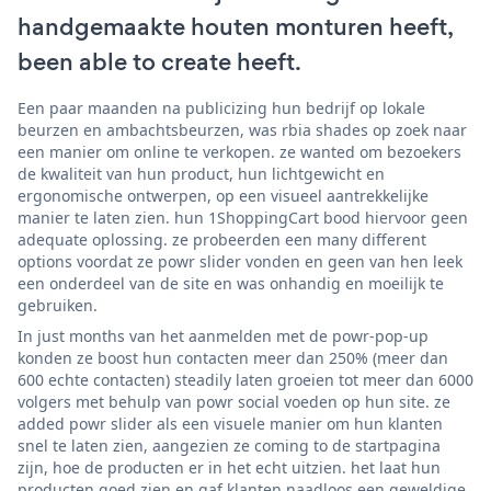
handgemaakte houten monturen heeft,
been able to create heeft.
Een paar maanden na publicizing hun bedrijf op lokale
beurzen en ambachtsbeurzen, was rbia shades op zoek naar
een manier om online te verkopen. ze wanted om bezoekers
de kwaliteit van hun product, hun lichtgewicht en
ergonomische ontwerpen, op een visueel aantrekkelijke
manier te laten zien. hun 1ShoppingCart bood hiervoor geen
adequate oplossing. ze probeerden een many different
options voordat ze powr slider vonden en geen van hen leek
een onderdeel van de site en was onhandig en moeilijk te
gebruiken.
In just months van het aanmelden met de powr-pop-up
konden ze boost hun contacten meer dan 250% (meer dan
600 echte contacten) steadily laten groeien tot meer dan 6000
volgers met behulp van powr social voeden op hun site. ze
added powr slider als een visuele manier om hun klanten
snel te laten zien, aangezien ze coming to de startpagina
zijn, hoe de producten er in het echt uitzien. het laat hun
producten goed zien en gaf klanten naadloos een geweldige