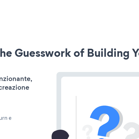
he Guesswork of Building Y
unzionante,
 creazione
urn e