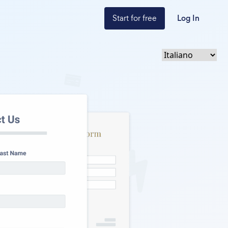
Start for free
Log In