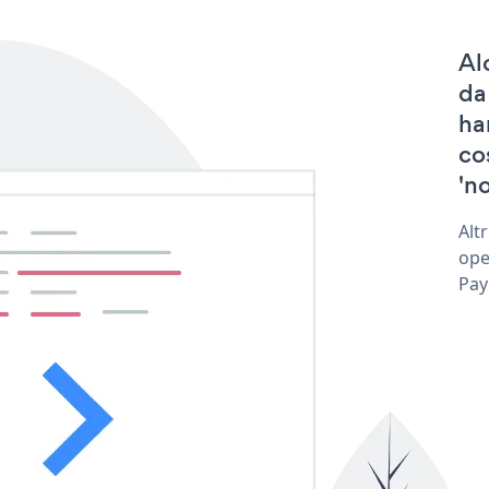
Al
da
ha
co
'no
Alt
ope
Pay