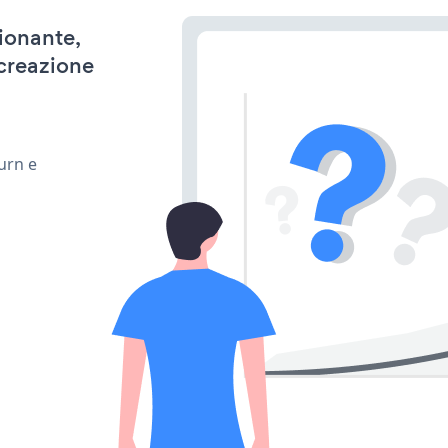
zionante,
 creazione
urn e