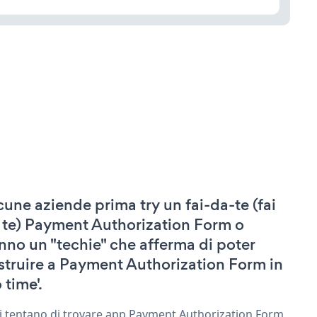
cune aziende prima try un fai-da-te (fai
 te) Payment Authorization Form o
nno un "techie" che afferma di poter
struire a Payment Authorization Form in
 time'.
ri tentano di trovare app Payment Authorization Form