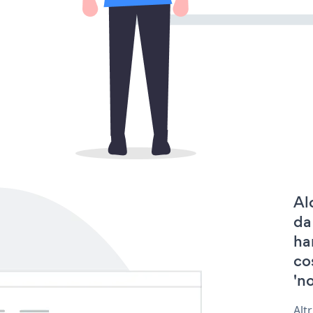
Al
da
ha
co
'no
Alt