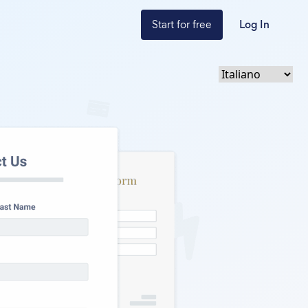
Start for free
Log In