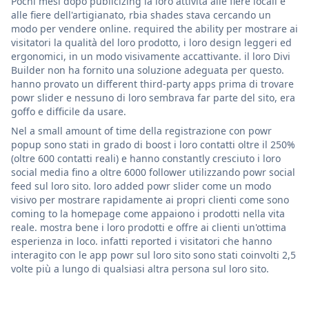
Pochi mesi dopo publicizing la loro attività alle fiere locali e
alle fiere dell'artigianato, rbia shades stava cercando un
modo per vendere online. required the ability per mostrare ai
visitatori la qualità del loro prodotto, i loro design leggeri ed
ergonomici, in un modo visivamente accattivante. il loro Divi
Builder non ha fornito una soluzione adeguata per questo.
hanno provato un different third-party apps prima di trovare
powr slider e nessuno di loro sembrava far parte del sito, era
goffo e difficile da usare.
Nel a small amount of time della registrazione con powr
popup sono stati in grado di boost i loro contatti oltre il 250%
(oltre 600 contatti reali) e hanno constantly cresciuto i loro
social media fino a oltre 6000 follower utilizzando powr social
feed sul loro sito. loro added powr slider come un modo
visivo per mostrare rapidamente ai propri clienti come sono
coming to la homepage come appaiono i prodotti nella vita
reale. mostra bene i loro prodotti e offre ai clienti un'ottima
esperienza in loco. infatti reported i visitatori che hanno
interagito con le app powr sul loro sito sono stati coinvolti 2,5
volte più a lungo di qualsiasi altra persona sul loro sito.