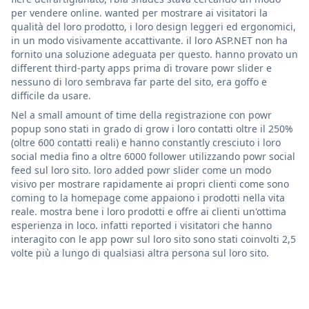
per vendere online. wanted per mostrare ai visitatori la
qualità del loro prodotto, i loro design leggeri ed ergonomici,
in un modo visivamente accattivante. il loro ASP.NET non ha
fornito una soluzione adeguata per questo. hanno provato un
different third-party apps prima di trovare powr slider e
nessuno di loro sembrava far parte del sito, era goffo e
difficile da usare.
Nel a small amount of time della registrazione con powr
popup sono stati in grado di grow i loro contatti oltre il 250%
(oltre 600 contatti reali) e hanno constantly cresciuto i loro
social media fino a oltre 6000 follower utilizzando powr social
feed sul loro sito. loro added powr slider come un modo
visivo per mostrare rapidamente ai propri clienti come sono
coming to la homepage come appaiono i prodotti nella vita
reale. mostra bene i loro prodotti e offre ai clienti un'ottima
esperienza in loco. infatti reported i visitatori che hanno
interagito con le app powr sul loro sito sono stati coinvolti 2,5
volte più a lungo di qualsiasi altra persona sul loro sito.