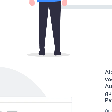
Al
vo
Au
gu
Pa
Out