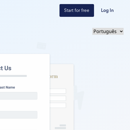
Start for free
Log In