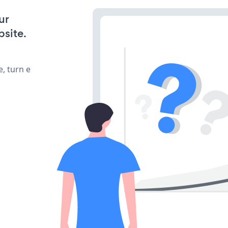
ur
bsite.
, turn e