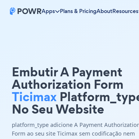
Apps
Plans & Pricing
About
Resources
Embutir A Payment
Authorization Form
Ticimax
Platform_typ
No Seu Website
platform_type adicione A Payment Authorizatio
Form ao seu site Ticimax sem codificação nem