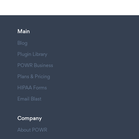
Main
Blog
Plugin Library
POWR Business
Plans & Pricing
HIPAA Forms
Email Blast
Company
About POWR