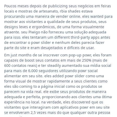
Poucos meses depois de publicizing seus negócios em feiras
locais e mostras de artesanato, rbia shades estava
procurando uma maneira de vender online. eles wanted para
mostrar aos visitantes a qualidade de seus produtos, seus
designs leves e ergonômicos, de uma forma visualmente
atraente. seu Piwigo não forneceu uma solução adequada
para isso. eles tentaram um different third-party apps antes
de encontrar o powr slider e nenhum deles parecia fazer
parte do site e eram desajeitados e difíceis de usar.
Em just months de se inscrever com pop-up powr, eles foram
capazes de boost seus contatos em mais de 250% (mais de
600 contatos reais) e ter steadily aumentado sua mídia social
para mais de 6.000 seguidores utilizando powr social
alimentar em seu site. eles added powr slider como uma
forma visual de mostrar rapidamente a seus clientes como
eles são coming to a página inicial como os produtos se
parecem na vida real. ele exibe seus produtos de maneira
adequada e perfeita, proporcionando aos clientes uma ótima
experiência no local. na verdade, eles discovered que os
visitantes que interagiram com aplicativos powr em seu site
se envolveram 2,5 vezes mais do que qualquer outra pessoa