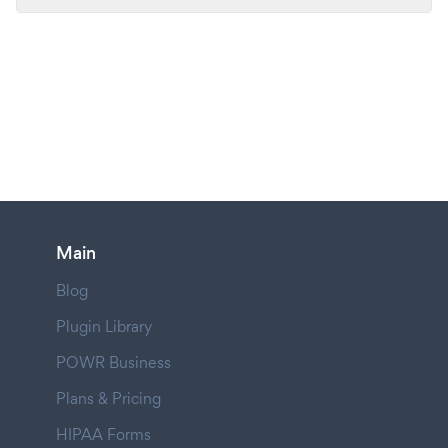
Main
Blog
Plugin Library
POWR Business
Plans & Pricing
HIPAA Forms