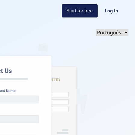
Start for free
Log In