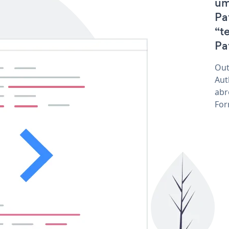
um
Pa
“t
Pa
Out
Aut
abr
For