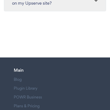
on my Upserve site?
Main
Blog
Plugin Library
POWR Business
Plans & Pricing