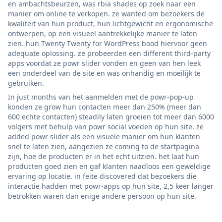
en ambachtsbeurzen, was rbia shades op zoek naar een
manier om online te verkopen. ze wanted om bezoekers de
kwaliteit van hun product, hun lichtgewicht en ergonomische
ontwerpen, op een visueel aantrekkelijke manier te laten
zien. hun Twenty Twenty for WordPress bood hiervoor geen
adequate oplossing. ze probeerden een different third-party
apps voordat ze powr slider vonden en geen van hen leek
een onderdeel van de site en was onhandig en moeilijk te
gebruiken.
In just months van het aanmelden met de powr-pop-up
konden ze grow hun contacten meer dan 250% (meer dan
600 echte contacten) steadily laten groeien tot meer dan 6000
volgers met behulp van powr social voeden op hun site. ze
added powr slider als een visuele manier om hun klanten
snel te laten zien, aangezien ze coming to de startpagina
zijn, hoe de producten er in het echt uitzien. het laat hun
producten goed zien en gaf klanten naadloos een geweldige
ervaring op locatie. in feite discovered dat bezoekers die
interactie hadden met powr-apps op hun site, 2,5 keer langer
betrokken waren dan enige andere persoon op hun site.