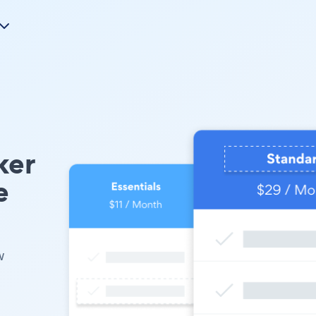
ker
e
w