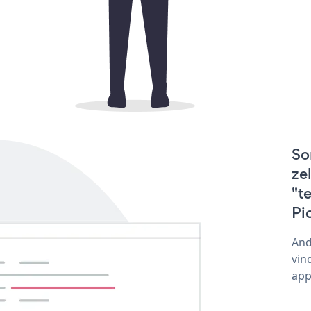
So
ze
"t
Pi
And
vin
app