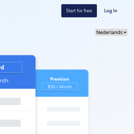
Start for free
Log In