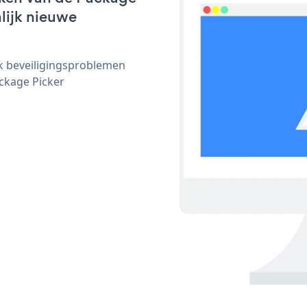
nlijk nieuwe
ijk beveiligingsproblemen
ckage Picker