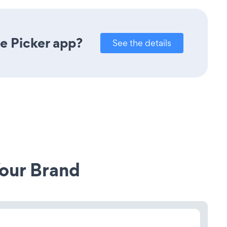
e Picker app?
See the details
our Brand