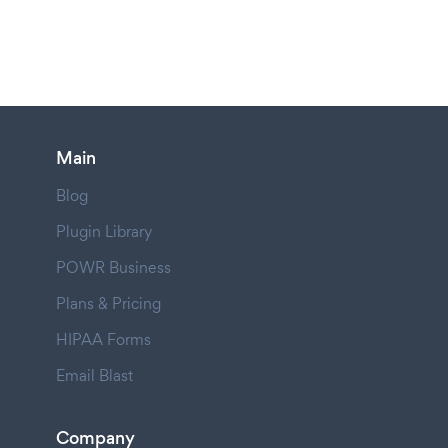
Main
Blog
Plugin Library
POWR Business
Plans & Pricing
HIPAA Forms
Email Blast
Company