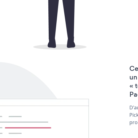
Ce
un
« 
Pa
D'a
Pic
pro