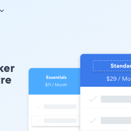
ker
tre