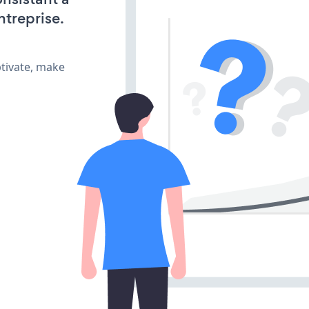
ntreprise.
ptivate, make