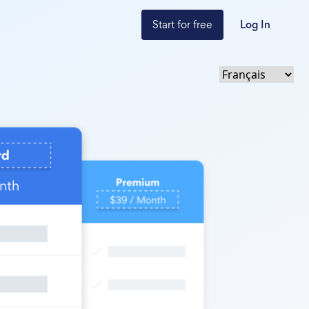
Start for free
Log In