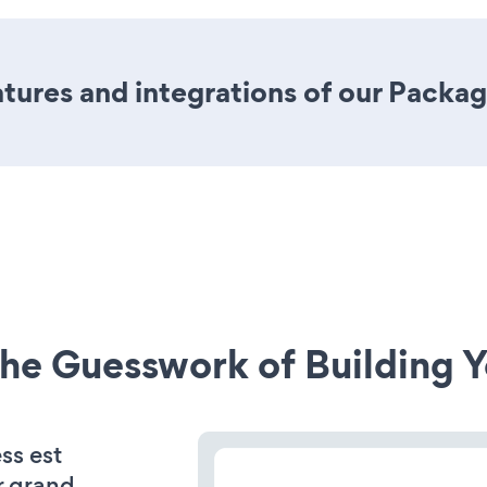
ures and integrations of our Packag
he Guesswork of Building Y
ss est
r grand