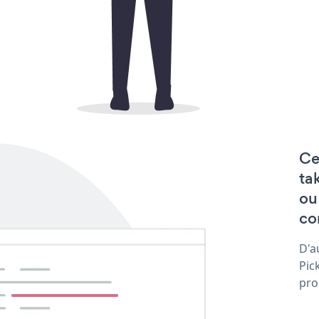
Ce
ta
ou
co
D'a
Pic
pro