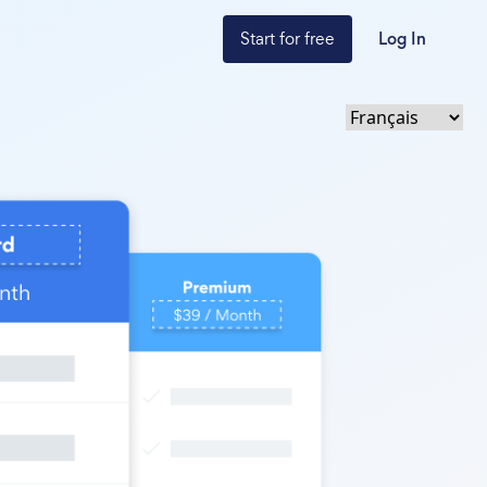
Start for free
Log In