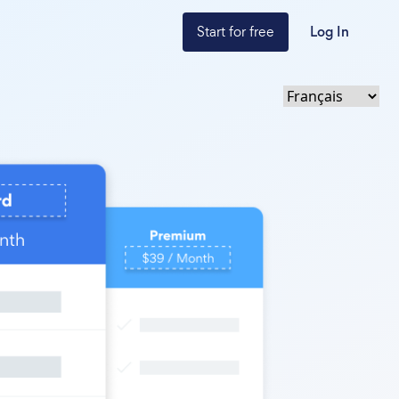
Start for free
Log In