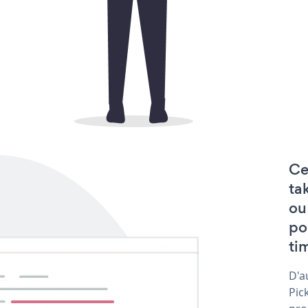
Ce
ta
ou
po
tim
D'a
Pic