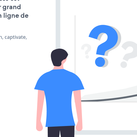
r grand
n ligne de
, captivate,